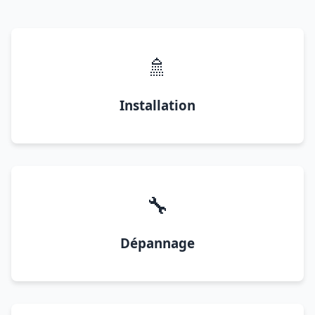
🚿
Installation
🔧
Dépannage