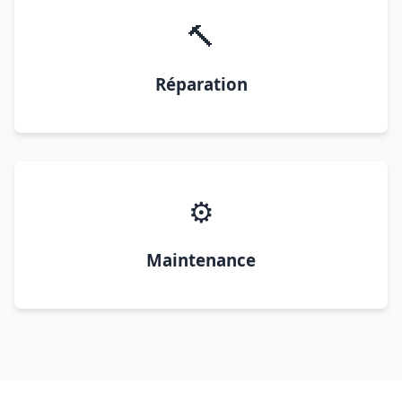
🔨
Réparation
⚙️
Maintenance