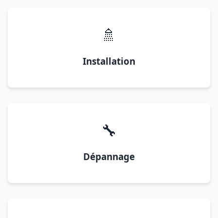
🚿
Installation
🔧
Dépannage