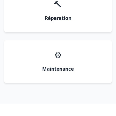
🔨
Réparation
⚙️
Maintenance