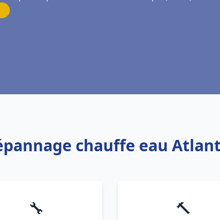
épannage chauffe eau Atlant
🔧
🔨