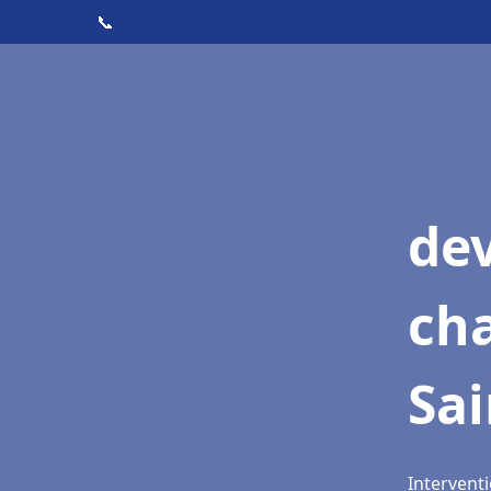
📞
de
cha
Sai
Interventi