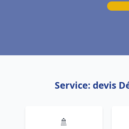
Service: devis D
🚿