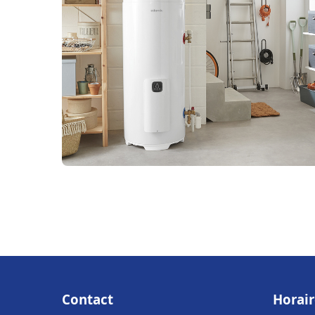
Contact
Horair