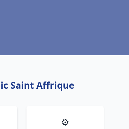
ic Saint Affrique
⚙️