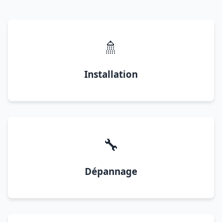
🚿
Installation
🔧
Dépannage