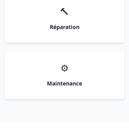
🔨
Réparation
⚙️
Maintenance