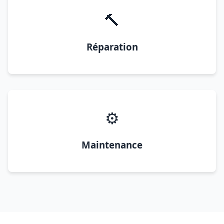
🔨
Réparation
⚙️
Maintenance