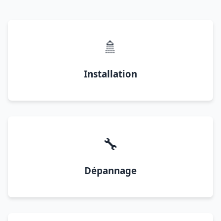
🚿
Installation
🔧
Dépannage