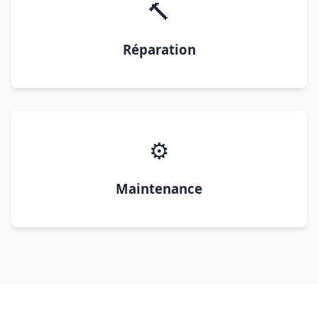
🔨
Réparation
⚙️
Maintenance