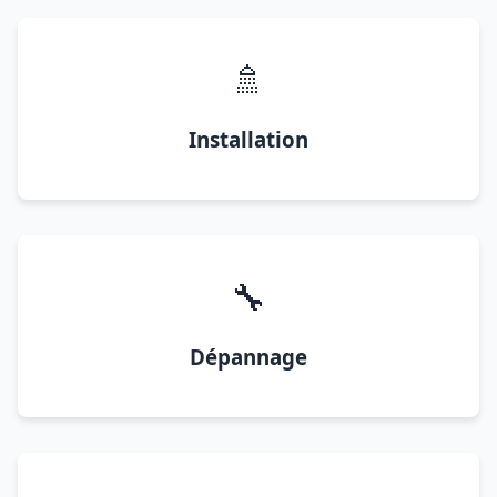
🚿
Installation
🔧
Dépannage