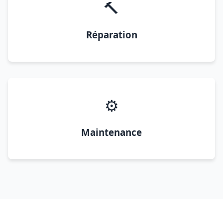
🔨
Réparation
⚙️
Maintenance