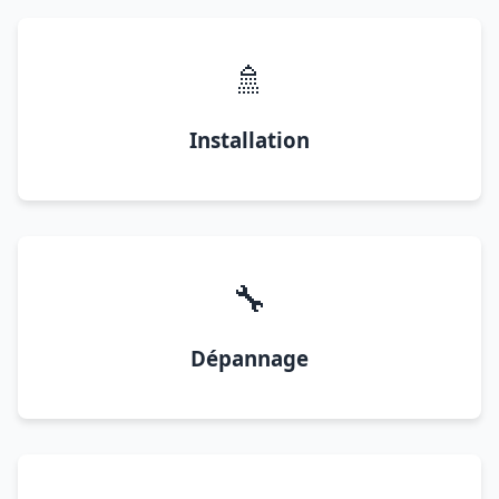
🚿
Installation
🔧
Dépannage