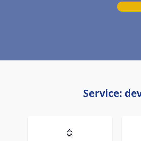
Service: de
🚿