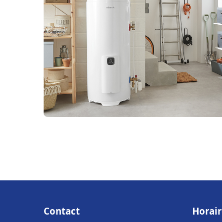
Contact
Horair