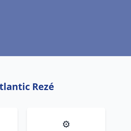
tlantic Rezé
⚙️