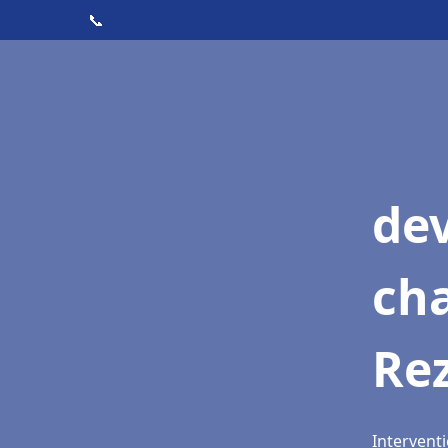
📞
de
cha
Re
Interventi