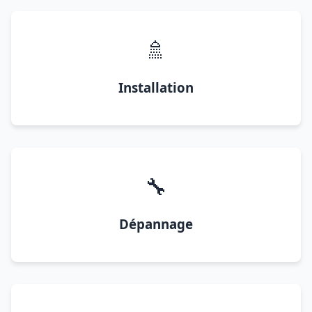
🚿
Installation
🔧
Dépannage