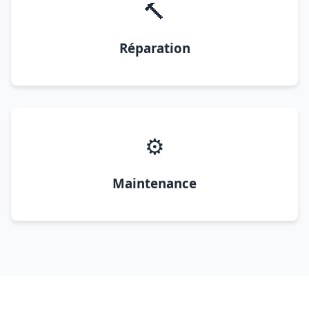
🔨
Réparation
⚙️
Maintenance