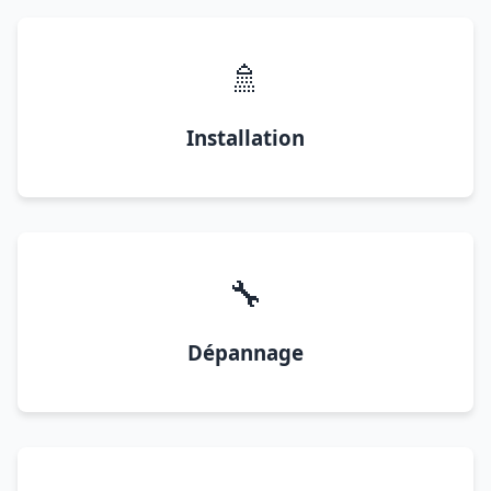
🚿
Installation
🔧
Dépannage