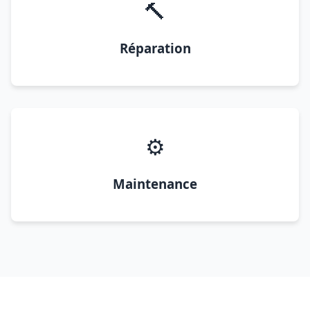
🔨
Réparation
⚙️
Maintenance