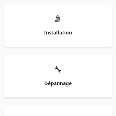
🚿
Installation
🔧
Dépannage