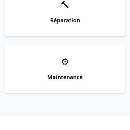
🔨
Réparation
⚙️
Maintenance