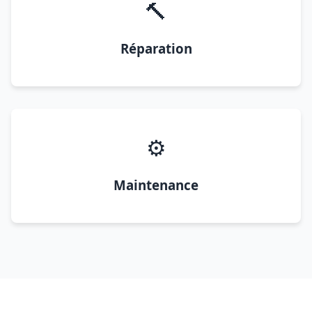
🔨
Réparation
⚙️
Maintenance