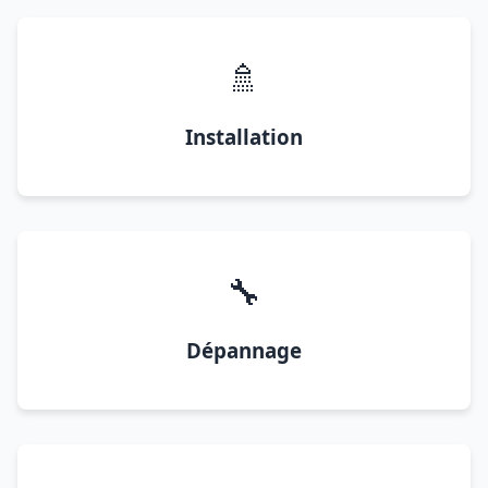
🚿
Installation
🔧
Dépannage