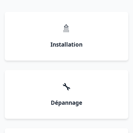
🚿
Installation
🔧
Dépannage