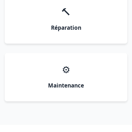
🔨
Réparation
⚙️
Maintenance