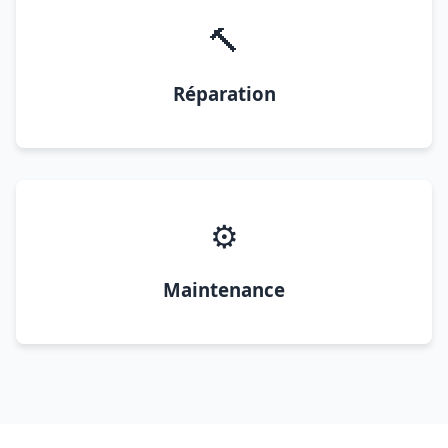
🔨
Réparation
⚙️
Maintenance