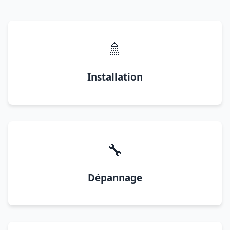
🚿
Installation
🔧
Dépannage