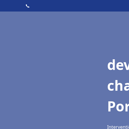
📞
de
cha
Por
Interventi