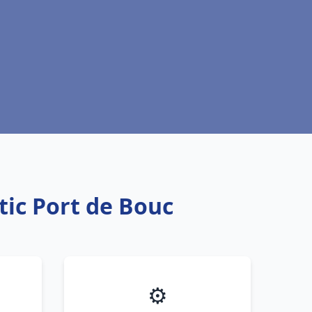
tic Port de Bouc
⚙️