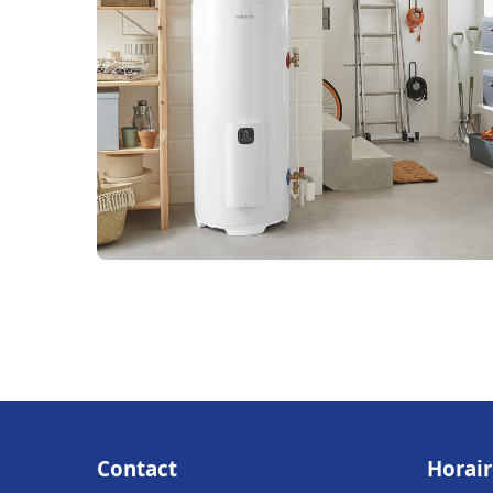
Contact
Horair