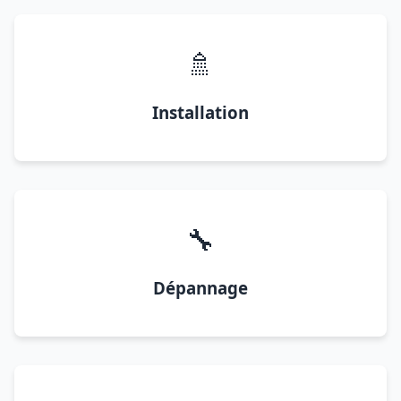
🚿
Installation
🔧
Dépannage