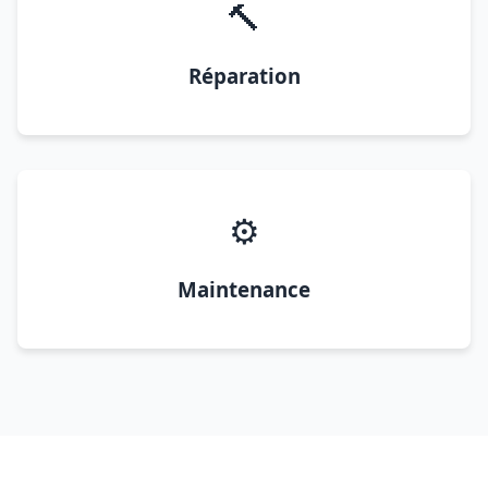
🔨
Réparation
⚙️
Maintenance