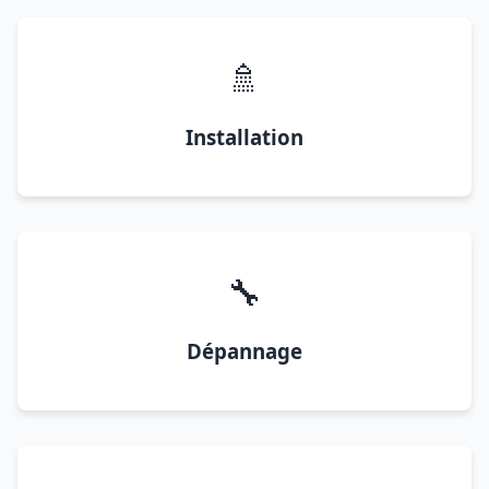
🚿
Installation
🔧
Dépannage