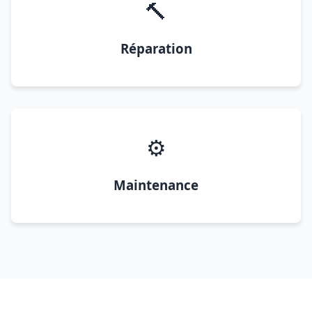
🔨
Réparation
⚙️
Maintenance