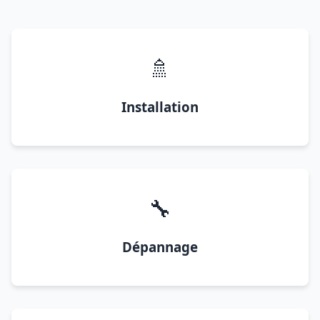
🚿
Installation
🔧
Dépannage