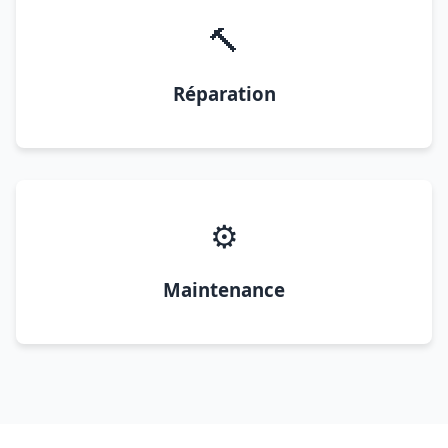
🔨
Réparation
⚙️
Maintenance