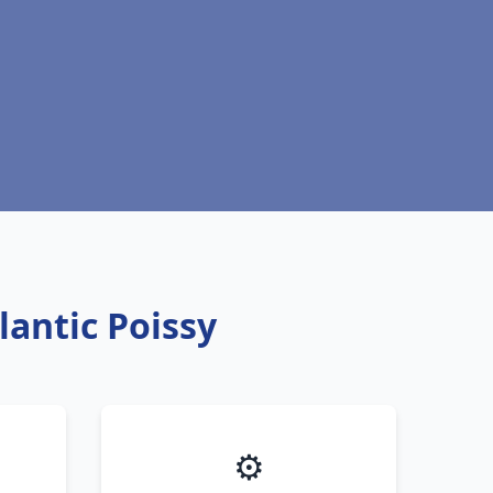
lantic Poissy
⚙️