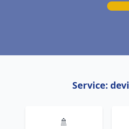
Service: dev
🚿