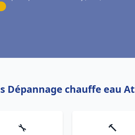
is Dépannage chauffe eau At
🔧
🔨