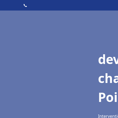
📞
de
cha
Poi
Interventi