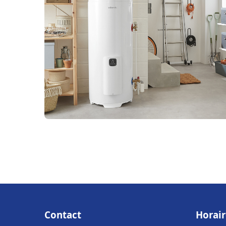
Contact
Horair