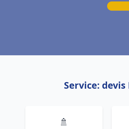
Service: devi
🚿