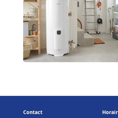
Contact
Horair