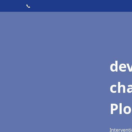
📞
de
cha
Pl
Interventi