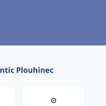
ntic Plouhinec
⚙️