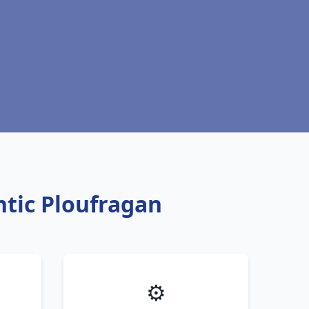
ntic Ploufragan
⚙️