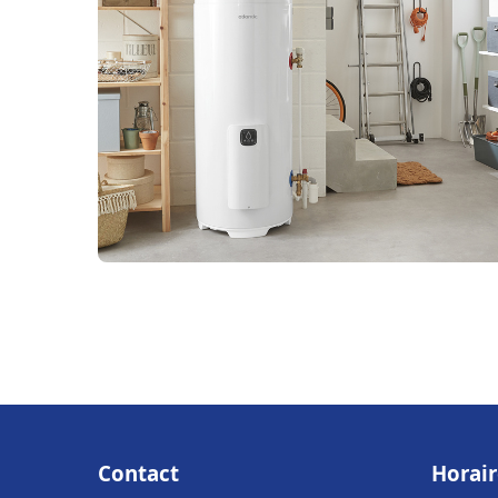
Contact
Horair