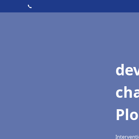
📞
de
cha
Pl
Intervent