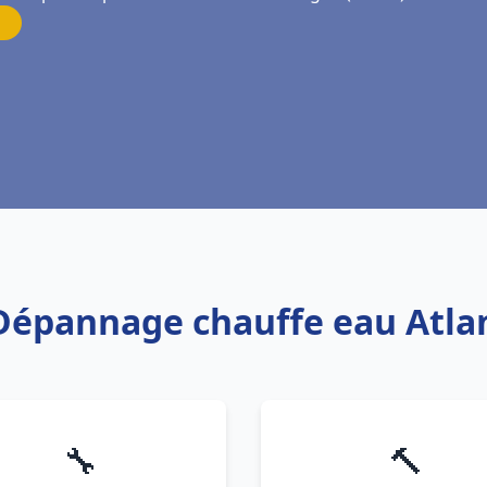
 Dépannage chauffe eau Atla
🔧
🔨