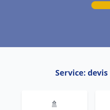
Service: devi
🚿