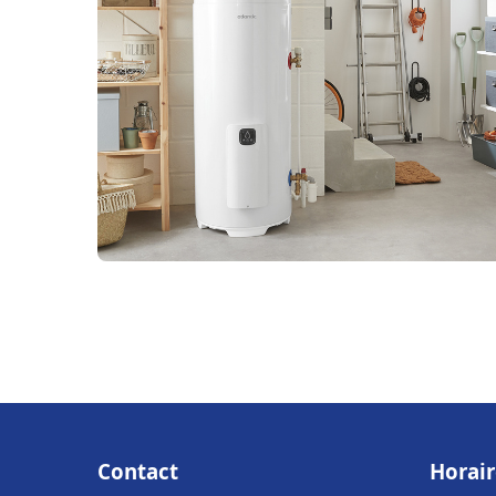
Contact
Horair