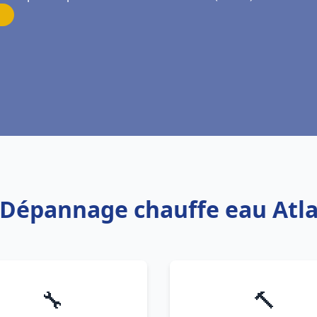
s Dépannage chauffe eau Atlan
🔧
🔨