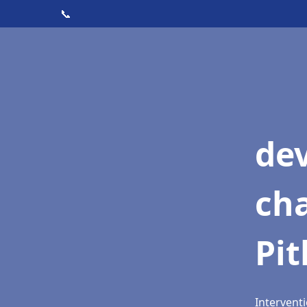
📞
de
cha
Pit
Interventi