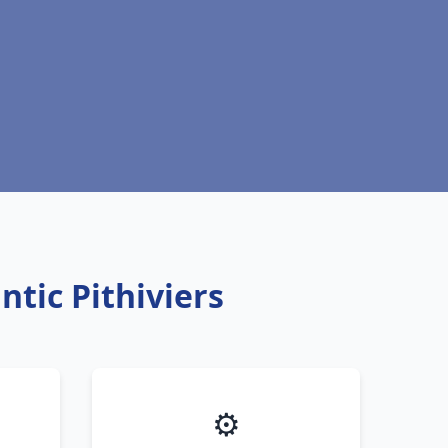
tic Pithiviers
⚙️