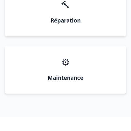
🔨
Réparation
⚙️
Maintenance