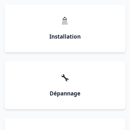
🚿
Installation
🔧
Dépannage