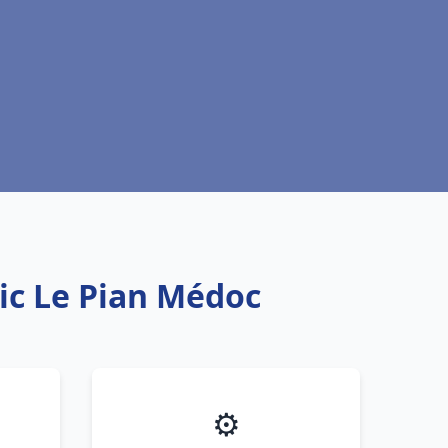
ic Le Pian Médoc
⚙️