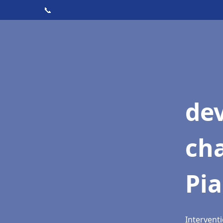
📞
de
cha
Pi
Intervent