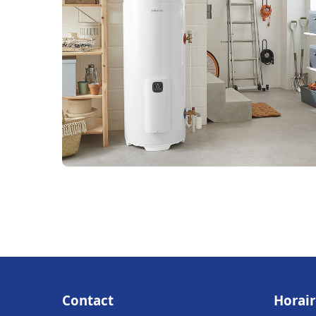
Contact
Horair