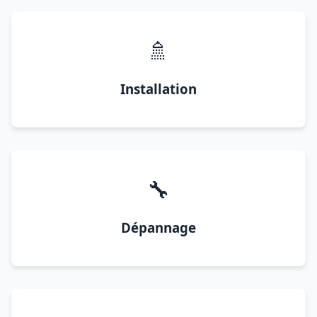
🚿
Installation
🔧
Dépannage