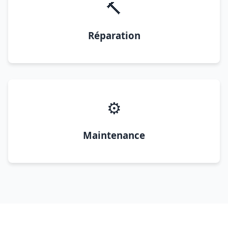
🔨
Réparation
⚙️
Maintenance