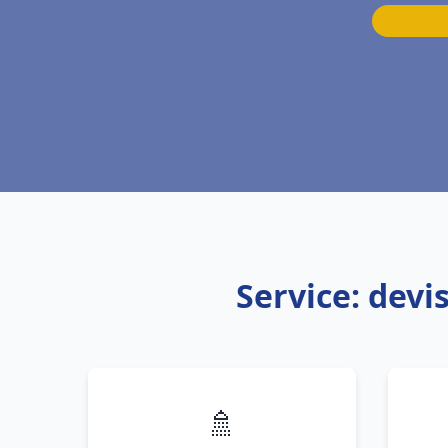
Service: dev
🚿