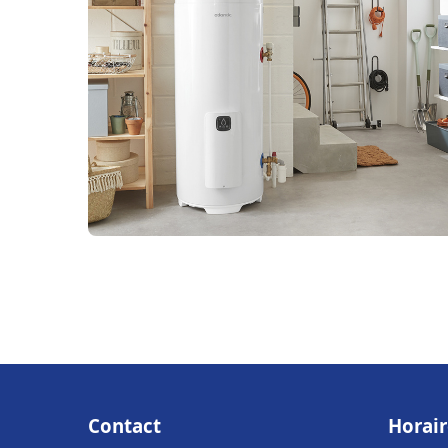
Contact
Horair