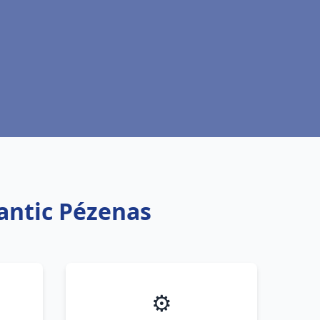
antic Pézenas
⚙️