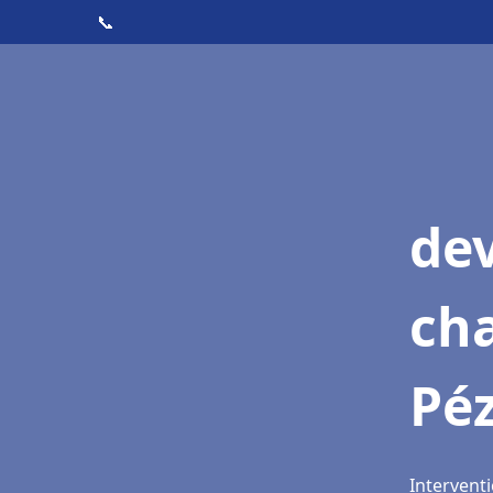
📞
de
cha
Pé
Intervent