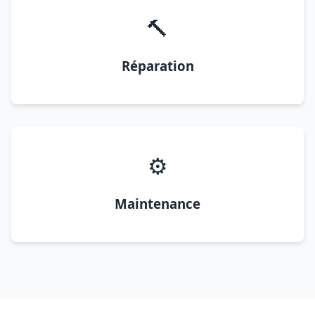
🔨
Réparation
⚙️
Maintenance