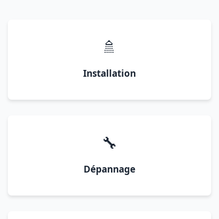
🚿
Installation
🔧
Dépannage