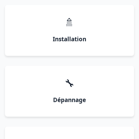
🚿
Installation
🔧
Dépannage