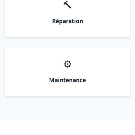
🔨
Réparation
⚙️
Maintenance