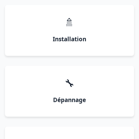
🚿
Installation
🔧
Dépannage