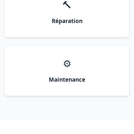
🔨
Réparation
⚙️
Maintenance