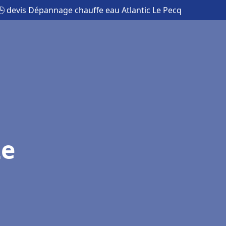
🕒 devis Dépannage chauffe eau Atlantic Le Pecq
Le