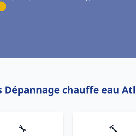
is Dépannage chauffe eau Atl
🔧
🔨