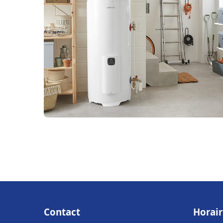
Contact
Horair