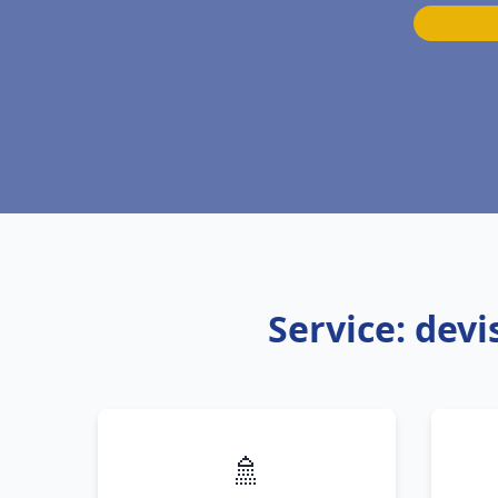
Service: dev
🚿