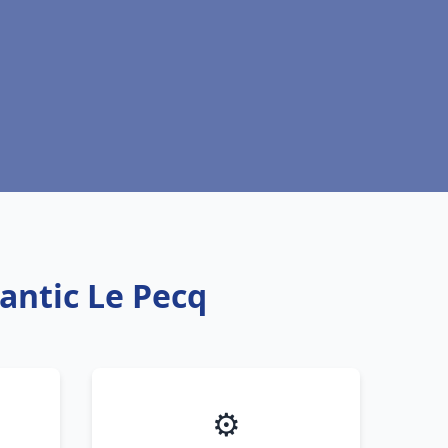
antic Le Pecq
⚙️