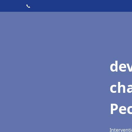
📞
de
cha
Pe
Interventi