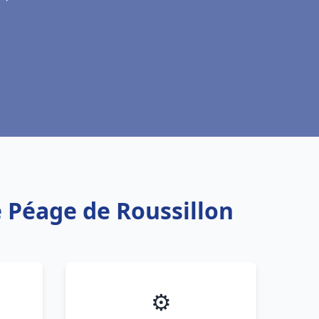
e Péage de Roussillon
⚙️