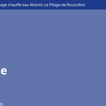
age chauffe eau Atlantic Le Péage de Roussillon
Le
0)