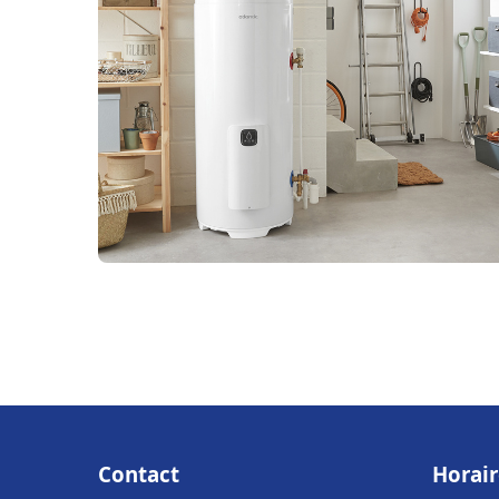
Contact
Horair