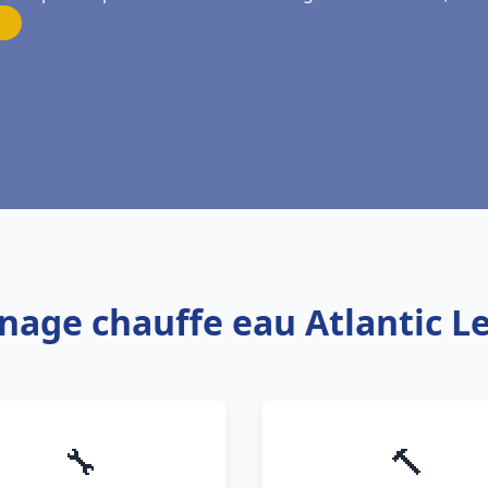
nage chauffe eau Atlantic L
🔧
🔨