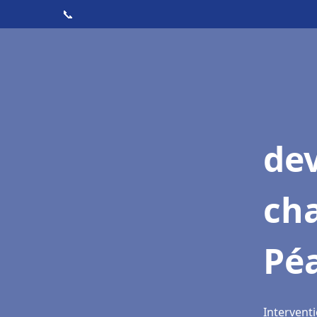
📞
de
cha
Péa
Interventi