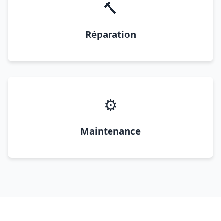
🔨
Réparation
⚙️
Maintenance