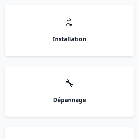
🚿
Installation
🔧
Dépannage