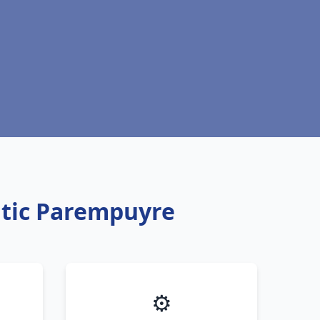
ntic Parempuyre
⚙️