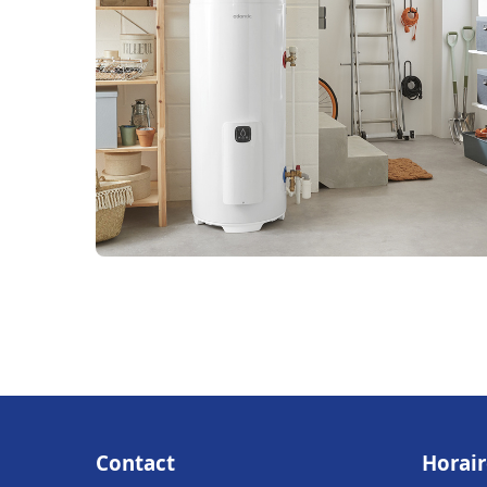
Contact
Horair