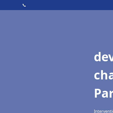
📞
de
cha
Pa
Intervent