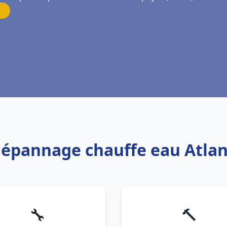
 Dépannage chauffe eau Atla
🔧
🔨