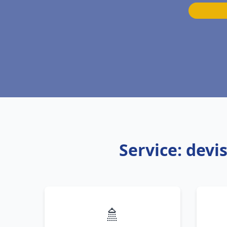
Service: dev
🚿