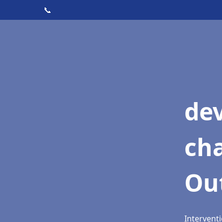
📞
de
cha
Ou
Intervent