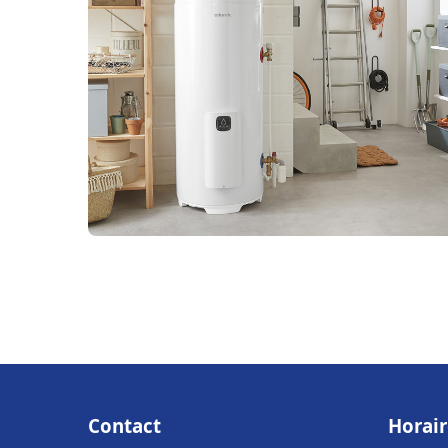
Contact
Horair