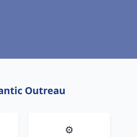
antic Outreau
⚙️