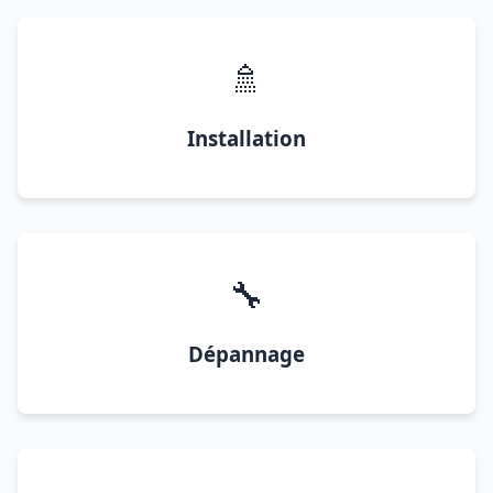
🚿
Installation
🔧
Dépannage