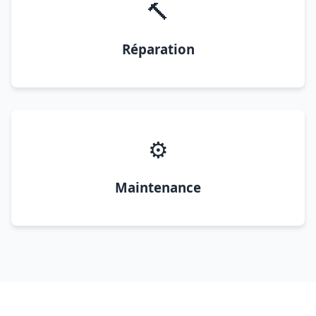
🔨
Réparation
⚙️
Maintenance