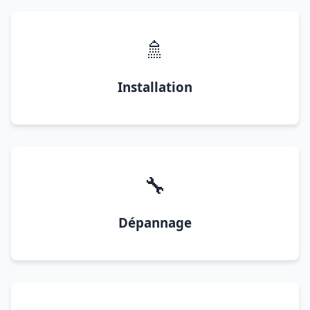
🚿
Installation
🔧
Dépannage