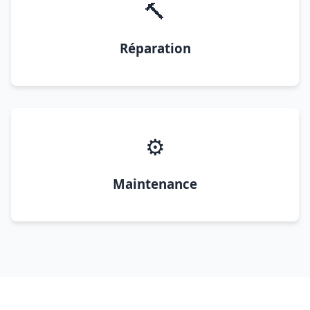
🔨
Réparation
⚙️
Maintenance