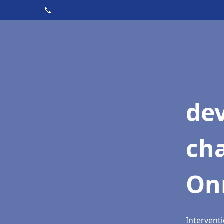
📞
de
cha
On
Intervent