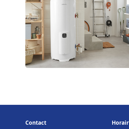
Contact
Horair