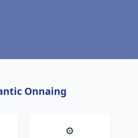
antic Onnaing
⚙️