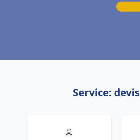
Service: dev
🚿