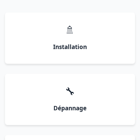
🚿
Installation
🔧
Dépannage