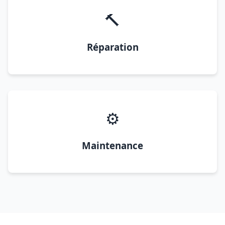
🔨
Réparation
⚙️
Maintenance