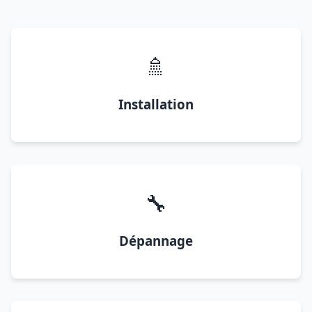
🚿
Installation
🔧
Dépannage