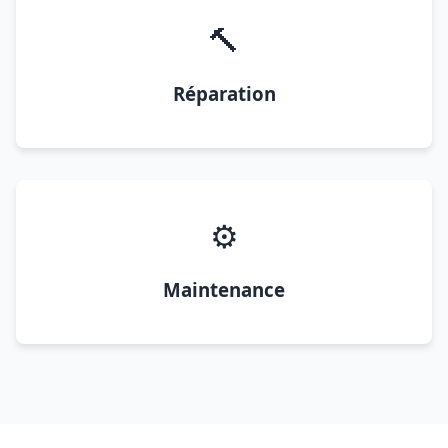
🔨
Réparation
⚙️
Maintenance