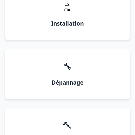
🚿
Installation
🔧
Dépannage
🔨