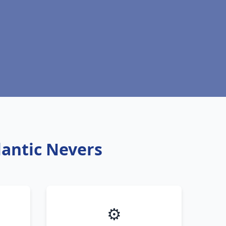
lantic Nevers
⚙️