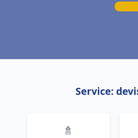
Service: dev
🚿