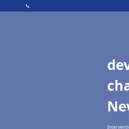
📞
de
cha
Ne
Interventi