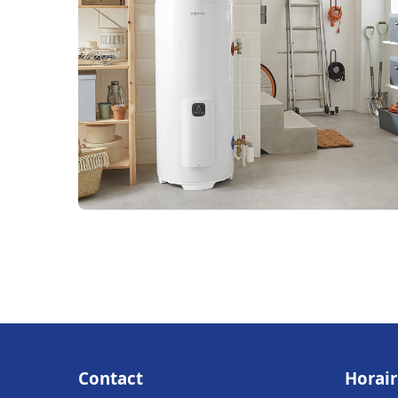
Contact
Horair