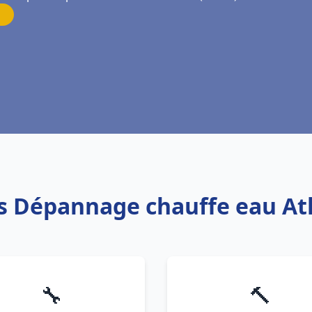
is Dépannage chauffe eau At
🔧
🔨