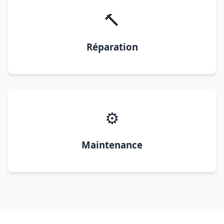
🔨
Réparation
⚙️
Maintenance