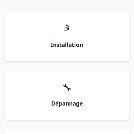
🚿
Installation
🔧
Dépannage