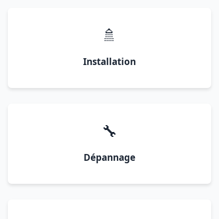
🚿
Installation
🔧
Dépannage