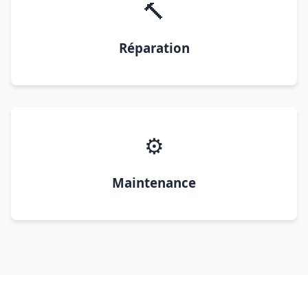
🔨
Réparation
⚙️
Maintenance