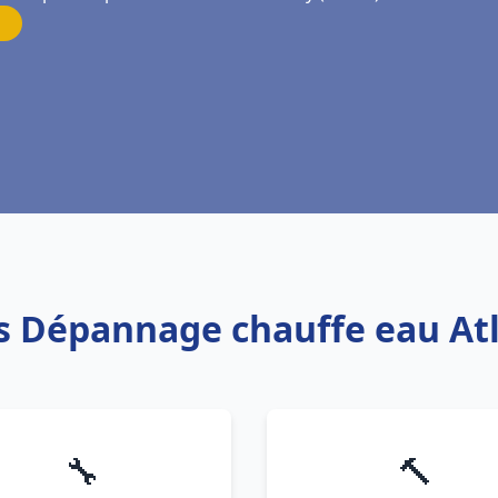
is Dépannage chauffe eau At
🔧
🔨