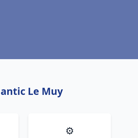
lantic Le Muy
⚙️