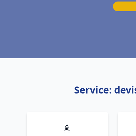
Service: dev
🚿