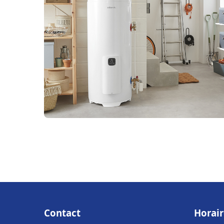
Contact
Horair