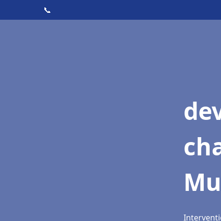
📞
de
cha
Mu
Interventi