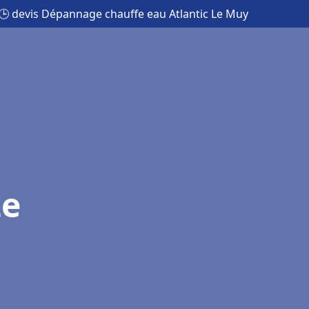
🕒 devis Dépannage chauffe eau Atlantic Le Muy
Le