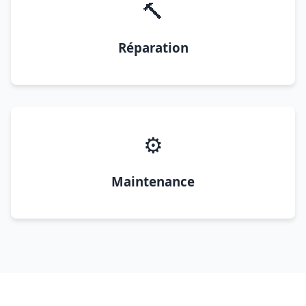
🔨
Réparation
⚙️
Maintenance