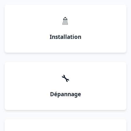
🚿
Installation
🔧
Dépannage