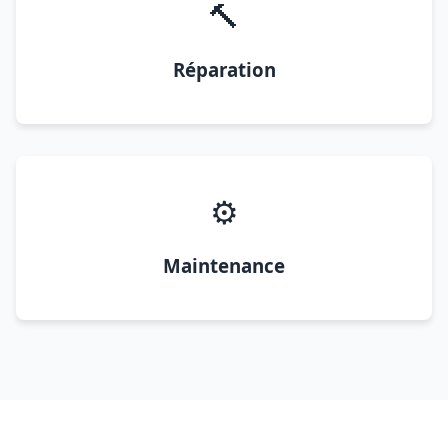
🔨
Réparation
⚙️
Maintenance