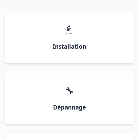
🚿
Installation
🔧
Dépannage