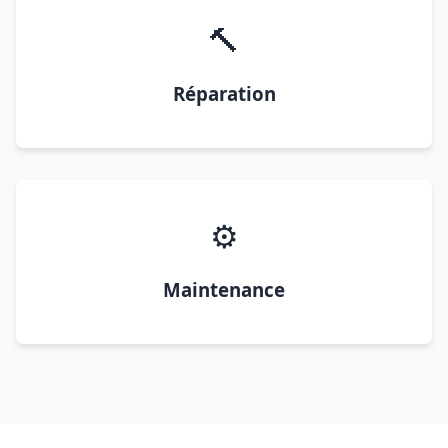
🔨
Réparation
⚙️
Maintenance