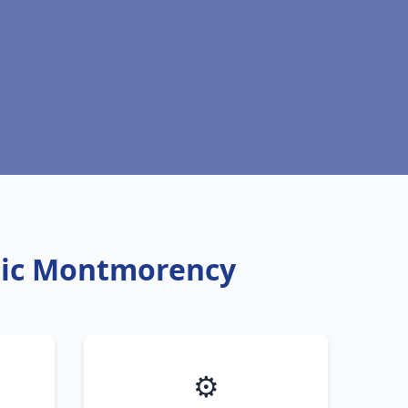
ntic Montmorency
⚙️