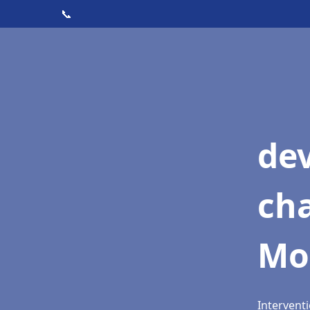
📞
de
cha
Mo
Intervent