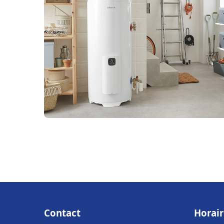
Contact
Horair