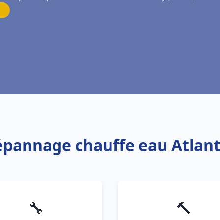
Dépannage chauffe eau Atla
🔧
🔨