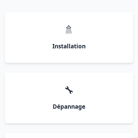
🚿
Installation
🔧
Dépannage