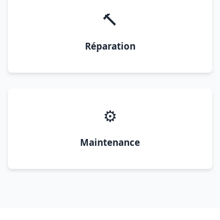
🔨
Réparation
⚙️
Maintenance