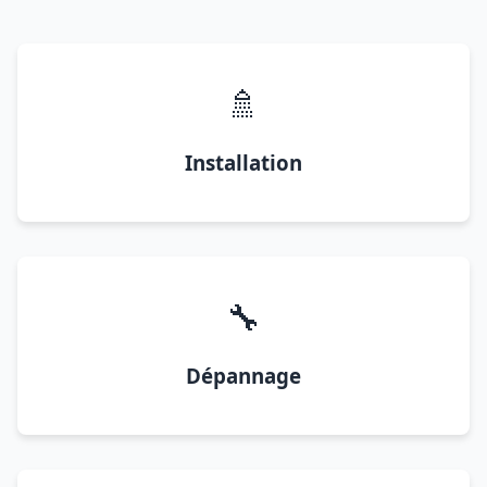
🚿
Installation
🔧
Dépannage