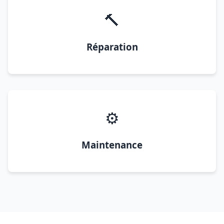
🔨
Réparation
⚙️
Maintenance